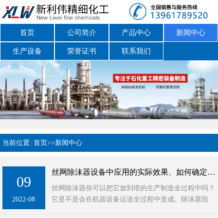
首页
公司简介
产品中心
新闻中心
生产设备
荣誉证书
联系我们
当前位置:
首页
>>
新闻中心
丝网除沫器设备中应用的实际效果、如何确定安装位置及安装和维护保养须知
09
丝网除沫器你可以把它放到塔的生产制造全过程中吗？
2022-08
它是不是会在机器设备运送全过程中造成。除沫器毁
坏。丝网除雾器下边有一个含有压力板的承重梁，当机