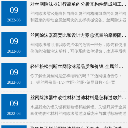
器设备整平时，机器···
对丝网除沫器进行简单的分析其构件组成和工作优势组成
09
丝网除沫器它是由各自由金属丝网格栅组成的金属丝网
2022-08
和固定的移动金属丝网块的支撑机械设备。丝网除沫器
通常安装在塔上的摩托车身上。除沫器丝垫可以消除隐
藏的泡沫。为了保···
丝网除沫器高宽比和设计方案总流量的摩擦阻力涉及到什么危害
09
丝网除沫器可用以除去汽体的危害一部分，除去有使用
2022-08
价值的液體泡沫塑料，可使系统软件浸蚀，改进事后机
器设备的运作标准。因而，它遭受很多生产商的钟爱。
在发电厂脱硫全过···
轻轻松松判断丝网除沫器品质和价钱-金属丝网25个主要参数测算方法归纳
09
你了解金属丝网是怎样结转的吗？下边网编通告你：
2022-08
1、铜丝网份量=1/2×丝距×丝距×筛网目数×长×宽
×1.072、不锈钢网份量=1/2×丝距×丝距×筛网目数×长
×···
丝网除沫器中改性材料过滤材料是怎样过虑并除污的全过程基本原理
09
水里残余的铝关键有颗粒铝和融解铝。关键归属于金属
2022-08
氧化物改性材料丝网除沫器过滤系统应与飘浮颗粒物过
滤装置过虑体制相一致。换句话说，当铝颗粒物与过滤
系统的表层触碰或···