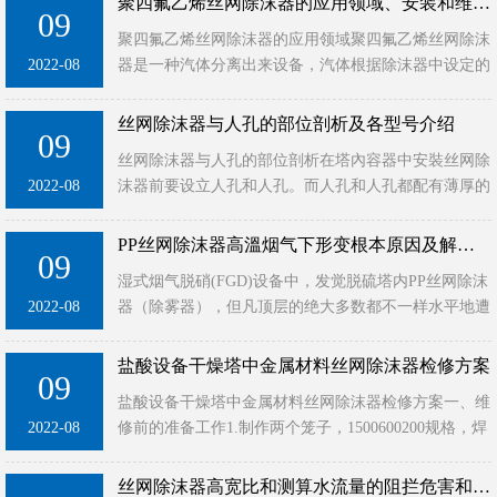
聚四氟乙烯丝网除沫器的应用领域、安装和维护有哪些细节
09
聚四氟乙烯丝网除沫器的应用领域聚四氟乙烯丝网除沫
2022-08
器是一种汽体分离出来设备，汽体根据除沫器中设定的
细条手工编织的金属丝网，能够去除带入的雾沫，滤掉
空气中0.3μm···
丝网除沫器与人孔的部位剖析及各型号介绍
09
丝网除沫器与人孔的部位剖析在塔內容器中安裝丝网除
2022-08
沫器前要设立人孔和人孔。而人孔和人孔都配有薄厚的
屏幕消泡器及其相关。丝网除沫器的薄厚一般为100毫
米或150mm···
PP丝网除沫器高溫烟气下形变根本原因及解决方法
09
湿式烟气脱硝(FGD)设备中，发觉脱硫塔内PP丝网除沫
2022-08
器（除雾器），但凡顶层的绝大多数都不一样水平地遭
受毁坏，因此对其毁坏缘故开展了剖析，明确提出了整
改措施。1···
盐酸设备干燥塔中金属材料丝网除沫器检修方案
09
盐酸设备干燥塔中金属材料丝网除沫器检修方案一、维
2022-08
修前的准备工作1.制作两个笼子，1500600200规格，焊
接四个螺栓，两个提升钢丝绳。2.干燥塔丝网除雾器维
护···
丝网除沫器高宽比和测算水流量的阻拦危害和安装方法