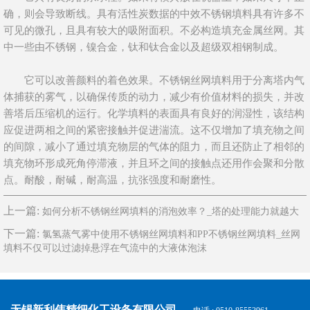
确，则会导致断线。具有活性炭数据的中效不锈钢填料具有许多不
可见的微孔，且具有较大的吸附面积。不必构造填充金属丝网。其
中一些由不锈钢，镍合金，钛和钛合金以及超级双相钢制成。
它可以改善颜料的着色效果。不锈钢丝网填料用于分离塔内气
体捕获的雾气，以确保传质的动力，减少有价值材料的损失，并改
善塔后压缩机的运行。化学填料的表面具有良好的润湿性，该结构
应促进两相之间的紧密接触并促进湍流。这不仅增加了填充物之间
的间隙，减小了通过填充物层的气体的阻力，而且还防止了相邻的
填充物环形成死角停滞液，并且环之间的接触点还用作会聚和分散
点。耐酸，耐碱，耐高温，抗张强度和耐磨性。
上一篇:
如何分析不锈钢丝网填料的消泡效率？_塔的处理能力就越大
下一篇:
氯氢蒸气雾中使用不锈钢丝网填料和PP不锈钢丝网填料_丝网
填料不仅可以过滤掉悬浮在气流中的大液体泡沫
无锡新利伟精细化工设备有限公司