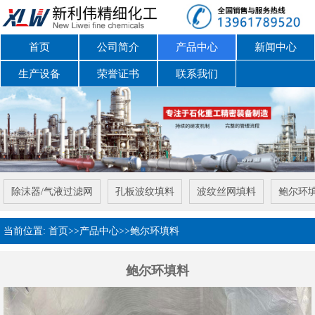
首页
公司简介
产品中心
新闻中心
生产设备
荣誉证书
联系我们
除沫器/气液过滤网
孔板波纹填料
波纹丝网填料
鲍尔环
当前位置:
首页
>>
产品中心
>>
鲍尔环填料
鲍尔环填料