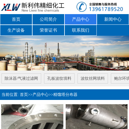
首页
公司简介
产品中心
新闻中心
生产设备
荣誉证书
联系我们
除沫器/气液过滤网
孔板波纹填料
波纹丝网填料
鲍尔环
当前位置:
首页
>>
产品中心
>>
精馏塔分布器