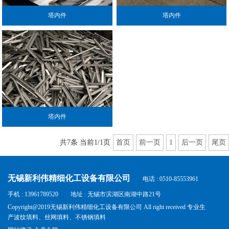
塔内件
塔内件
塔内件
共7条 当前1/1页
首页
前一页
1
后一页
尾页
无锡新利伟精细化工设备有限公司
电话 : 0510-85553961
手机 : 13961789520
地址 : 无锡市滨湖区南湖中路21号
Copyright@2019无锡新利伟精细化工设备有限公司 All right received 专业生
产
波纹填料
、
丝网填料
、
不锈钢填料