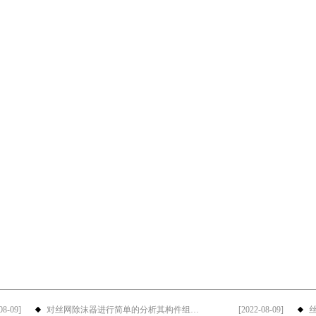
08-09]
对丝网除沫器进行简单的分析其构件组成···
[2022-08-09]