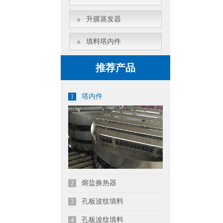
升膜蒸发器
填料塔内件
推荐产品
塔内件
1
熔盐换热器
2
孔板波纹填料
3
孔板波纹填料
4