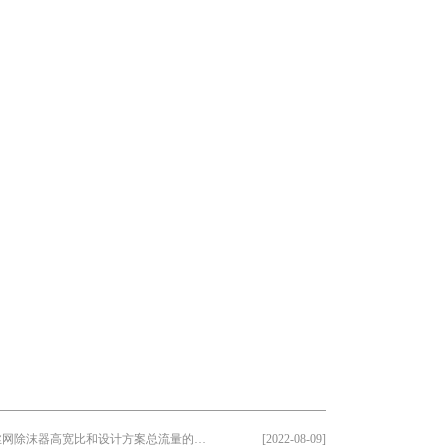
丝网除沫器高宽比和设计方案总流量的摩···
[2022-08-09]