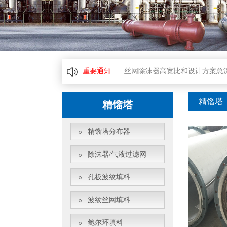
丝网除沫器设备中应用的实际效
对丝网除沫器进行简单的分析其
重要通知 :
丝网除沫器高宽比和设计方案总
轻轻松松判断丝网除沫器品质和价
精馏塔
精馏塔
丝网除沫器中改性材料过滤材料
精馏塔分布器
聚四氟乙烯丝网除沫器的应用领
除沫器/气液过滤网
丝网除沫器设备中应用的实际效
孔板波纹填料
波纹丝网填料
鲍尔环填料